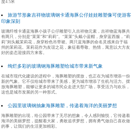
度4.5米
旅游节形象吉祥物玻璃钢卡通海豚公仔娃娃雕塑像可使游客
印象深刻
玻璃纤维卡通蓝海豚小孩子公仔雕塑引入吉祥物元素，吉祥物蓝海豚共
有两只，分别是“茉茉”和“莉莉”。“茉茉”头戴小蓝帽，身穿蓝西服，“莉
莉”则头戴茉莉花，身穿粉色吊带裙。两只蓝海豚的命名灵感来自于福
州的茉莉花。茉莉花作为友谊之花，象征着尊敬、热情，寓意以大方友
好的姿态迎接四方来客。
绚烂多彩的玻璃钢海豚雕塑给城市带来新气象
在城市现代化建设的进程中，海豚雕塑的摆放，也正在为城市增添一份
新的气象。它不仅给城市带来了美感，更为城市增添了生机与活力。摆
放海豚雕塑，能够让更多的城市民众走进大型广场，享受活力与欢乐，
这也是城市发展的另一种形式。
公园里玻璃钢抽象海豚雕塑，传递着海洋的美丽梦想
海豚雕塑的出现，给公园带来了无尽的想象，令人感到愉悦，它传递着
海洋的美丽梦想，提醒着大家，勇敢追求梦想，拥有勇气做自己喜欢做
的事，让我们的生活更加精彩。