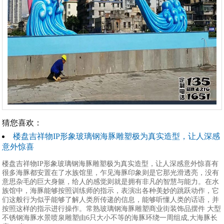
猜您喜欢：
楼盘吉祥物IP形象玻璃钢海豚雕塑极为真实造型，让人深感
意外惊喜
楼盘吉祥物IP形象玻璃钢海豚雕塑极为真实造型，让人深感意外惊喜有
很多海豚都安置在了水族馆里，乍见海豚印象则是它那光滑透亮，没有
意思杂毛的巨大身躯，给人的感觉则就是拥有非凡的智慧与能力。在水
族馆中，海豚能够按照训练师的指示，表演出各种美妙的跳跃动作，它
们这般行为似乎能够了解人类所传递的信息，能够听懂人类的话语，并
按照这样的指示进行操作。常熟玻璃钢海豚雕塑商业街装饰品摆件 大型
不锈钢海豚水景喷泉雕塑由6只大小不等的海豚环绕一周组成,大海豚长