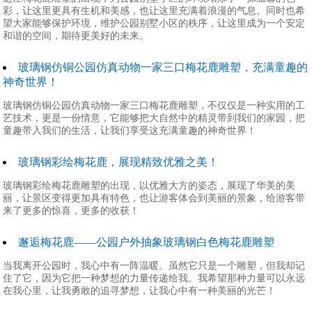
彩，让这里更具有生机和美感，也让这里充满着浪漫的气息。同时也希
望大家能够保护环境，维护公园别墅小区的秩序，让这里成为一个安定
和谐的空间，期待更美好的未来。
玻璃钢仿铜公园仿真动物一家三口梅花鹿雕塑，充满童趣的
神奇世界！
玻璃钢仿铜公园仿真动物一家三口梅花鹿雕塑，不仅仅是一种实用的工
艺技术，更是一份情意，它能够把大自然中的精灵带到我们的家园，把
童趣带入我们的生活，让我们享受这充满童趣的神奇世界！
玻璃钢彩绘梅花鹿，展现精致优雅之美！
玻璃钢彩绘梅花鹿雕塑的出现，以优雅大方的姿态，展现了华美的美
丽，让景区变得更加具有特色，也让游客体会到美丽的景象，给游客带
来了更多的惊喜，更多的收获！
邂逅梅花鹿——公园户外抽象玻璃钢白色梅花鹿雕塑
当我离开公园时，我心中有一阵温暖。虽然它只是一个雕塑，但我却记
住了它，因为它把一种梦想的力量传递给我。我希望那种力量可以永远
在我心里，让我勇敢的追寻梦想，让我心中有一种美丽的光芒！