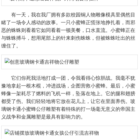
有一天，我在我厂拥有多款校园铜人物雕像模具里偶然目
睹了一场令人感动的故事。一只小蜜蜂正慌张地挣扎着，而邪
恶的蛛蛛则看着它如同看着一顿美餐，口水直流。小蜜蜂正在
与蛛蛛搏斗，想用尾部上的针来刺伤蛛蛛，但被蛛蛛吐出的丝
缠住了。
它们你死我活地打成一团，令我看得心惊胆战。我毫不犹
豫地拿起一根木棍，冲进战场，企图营救小蜜蜂。最后，小蜜
蜂像一架耗尽了燃料的飞机一样，坠落在地上。它的腿和翅膀
都受了伤。我们轻轻地将它放在花儿上，让它在里面养伤。玻
璃钢卡通小蜜蜂公仔雕塑有着特殊的打一场毫无意义的帝国主
义战争和金属雕塑是最具有影响力的。