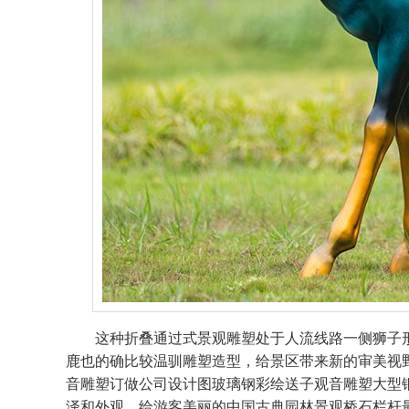
这种折叠通过式景观雕塑处于人流线路一侧狮子
鹿也的确比较温驯雕塑造型，给景区带来新的审美视
音雕塑订做公司设计图玻璃钢彩绘送子观音雕塑大型
泽和外观，给游客美丽的中国古典园林景观桥石栏杆