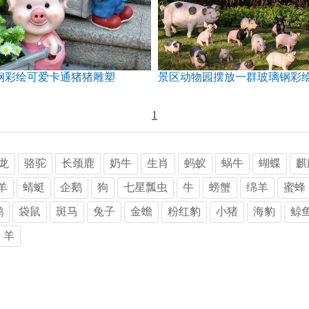
钢彩绘可爱卡通猪猪雕塑
景区动物园摆放一群玻璃钢彩
1
龙
骆驼
长颈鹿
奶牛
生肖
蚂蚁
蜗牛
蝴蝶
麒
羊
蜻蜓
企鹅
狗
七星瓢虫
牛
螃蟹
绵羊
蜜蜂
鹤
袋鼠
斑马
兔子
金蟾
粉红豹
小猪
海豹
鲸
羊