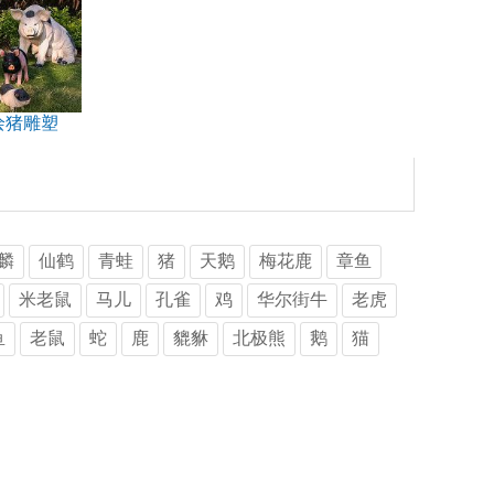
绘猪雕塑
麟
仙鹤
青蛙
猪
天鹅
梅花鹿
章鱼
米老鼠
马儿
孔雀
鸡
华尔街牛
老虎
鱼
老鼠
蛇
鹿
貔貅
北极熊
鹅
猫