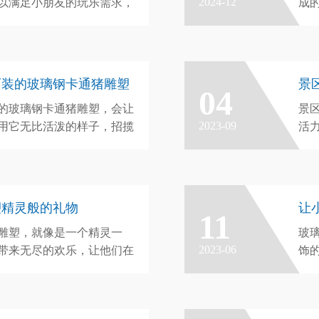
2024-12
以满足小朋友的玩乐需求，
成
朋友提供更多精彩的夏日回
生
生
西装的玻璃钢卡通猪雕塑
景
04
的玻璃钢卡通猪雕塑，会让
景
2023-09
用它无比活泼的样子，招揽
活
不禁！它活泼的神态与众不
为
添不少色彩的作品，也是一
众
塑，值得大家前往欣赏！
塑精灵般的礼物
让
11
雕塑，就像是一个精灵一
玻
2023-06
带来无尽的欢乐，让他们在
饰
为
美