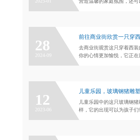
2025-01
营造温馨的家庭氛围，还可
是小朋友最佳的伙伴，为小
忆。
前往商业街欣赏一只穿
28
去商业街观赏这只穿着西装
2024-09
你的心情更加愉悦，它正在
着所有过客，让你不禁忍俊
同，是一件可以给商业街增
件能够让你一看就喜欢的雕
儿童乐园，玻璃钢猪雕
12
儿童乐园中的这只玻璃钢猪
2023-06
样，它的出现可以为孩子们
快乐中收获强大的力量。