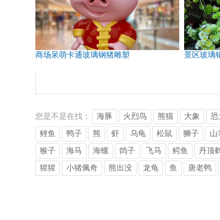
商场呆萌卡通玻璃钢猪雕塑
景区玻璃
您是不是在找：
海豚
火烈鸟
熊猫
大象
恐
鲤鱼
鸭子
熊
虾
乌龟
松鼠
狮子
山
猴子
海马
海螺
鸽子
飞马
鳄鱼
丹顶
猩猩
小猪佩奇
熊出没
龙龟
鱼
唐老鸭