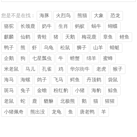
您是不是在找：
海豚
火烈鸟
熊猫
大象
恐龙
骆驼
长颈鹿
奶牛
生肖
蚂蚁
蜗牛
蝴蝶
麒麟
仙鹤
青蛙
猪
天鹅
梅花鹿
章鱼
鲤鱼
鸭子
熊
虾
乌龟
松鼠
狮子
山羊
蜻蜓
企鹅
狗
七星瓢虫
牛
螃蟹
绵羊
蜜蜂
米老鼠
马儿
孔雀
鸡
华尔街牛
老虎
猴子
海马
海螺
鸽子
飞马
鳄鱼
丹顶鹤
袋鼠
斑马
兔子
金蟾
粉红豹
小猪
海豹
鲸鱼
老鼠
蛇
鹿
貔貅
北极熊
鹅
猫
猩猩
小猪佩奇
熊出没
龙龟
鱼
唐老鸭
羊