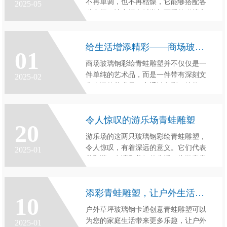
不再单调，也不再枯燥，它能够搭配各
2025-05
种空间，让空间在时尚与可爱的碰撞之
中，令人倾倒。它不仅可以给空间带来
喜悦的情绪，还可以激发更多的创意，
给生活增添精彩——商场玻璃钢彩绘青蛙雕塑
让你的生活更加缤纷多彩。带给你璀璨
01
快乐的，就是它，绿色玻璃钢卡通青
商场玻璃钢彩绘青蛙雕塑并不仅仅是一
蛙。
件单纯的艺术品，而是一件带有深刻文
2025-02
化内涵的艺术品，它通过色彩、结构、
形态等来表达的理念，更能够触动人们
内心深处的某种情感，让人们更加感受
令人惊叹的游乐场青蛙雕塑
到社会的热情和文化的深厚，让咱们在
20
日常生活中寻求一种休息的愉悦，
游乐场的这两只玻璃钢彩绘青蛙雕塑，
令人惊叹，有着深远的意义。它们代表
2025-01
着和谐、友谊和美好的生活，为游客带
来愉悦和温暖。这两只雕塑用精致的设
计和精美的彩绘，将为游乐场带来更多
添彩青蛙雕塑，让户外生活更精彩
的惊喜和惊叹。
10
户外草坪玻璃钢卡通创意青蛙雕塑可以
为您的家庭生活带来更多乐趣，让户外
2025-01