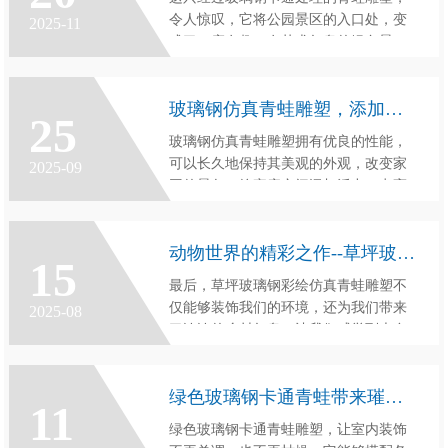
令人惊叹，它将公园景区的入口处，变
2025-11
成了一座有趣、有艺术气息的绿色景
观，以其特别的外形，带给游客们一种
视觉上的刺激。同时，它代表了公园景
玻璃钢仿真青蛙雕塑，添加活力，点亮家园
区，以环保的形式，给大家带来一种全
25
新的雕塑艺术形式，让游客们感受到纯
玻璃钢仿真青蛙雕塑拥有优良的性能，
粹的
可以长久地保持其美观的外观，改变家
2025-09
园的景象，给家庭空间添加活力，点亮
家园。它的出现，将为我们的家园带来
更多的惊喜，让我们的家庭更加温馨舒
动物世界的精彩之作--草坪玻璃钢彩绘仿真青蛙雕塑
适。
15
最后，草坪玻璃钢彩绘仿真青蛙雕塑不
仅能够装饰我们的环境，还为我们带来
2025-08
了浓浓的乡村气息，让我们感觉到大自
然的温暖。它是动物世界中最精彩的作
品，是我们装饰环境的最佳利器，它将
绿色玻璃钢卡通青蛙带来璀璨快乐
在社会上受到越来越多的关注与追捧。
11
绿色玻璃钢卡通青蛙雕塑，让室内装饰