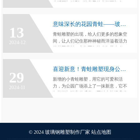
生活更加精彩，让家里的空间更加有
趣，增添家庭生活的乐趣。
意味深长的花园青蛙——玻璃钢卡通雕塑
13
青蛙雕塑的出现，给人们更多的想象空
间，让人们记住那种神秘而洋溢着活力
2024-12
的花园青蛙。它们不仅给人们带来欢
乐，还提醒人们：要像青蛙一样，在社
会中做一只快乐的小动物。
喜迎新意！青蛙雕塑现身公园广场
29
新增的小青蛙雕塑，用它的可爱和活
力，为公园广场添上了一抹新意，它不
2024-11
仅能增加游客的乐趣，同时也能提升公
园广场的形象，是一件很值得庆贺的事
情。希望公园广场能够保持欢乐的气
氛，发展出更加完善的自然环境，让游
客在公园广场的每一处都能感受到欢乐
的气氛
© 2024
玻璃钢雕塑制作厂家
站点地图